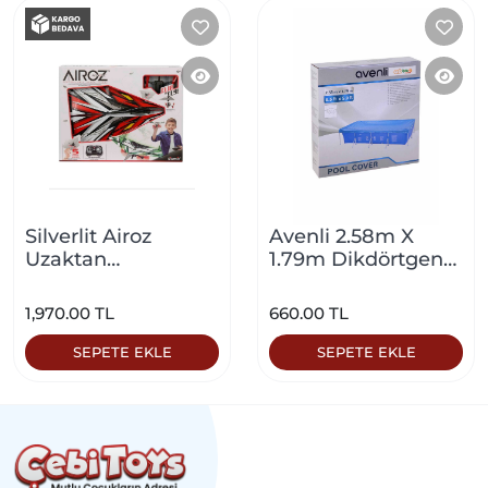
Silverlit Airoz
Avenli 2.58m X
Uzaktan
1.79m Dikdörtgen
Kumandalı Uçak
Havuz Kapama
Kırmızı
Örtüsü
1,970.00 TL
660.00 TL
SEPETE EKLE
SEPETE EKLE