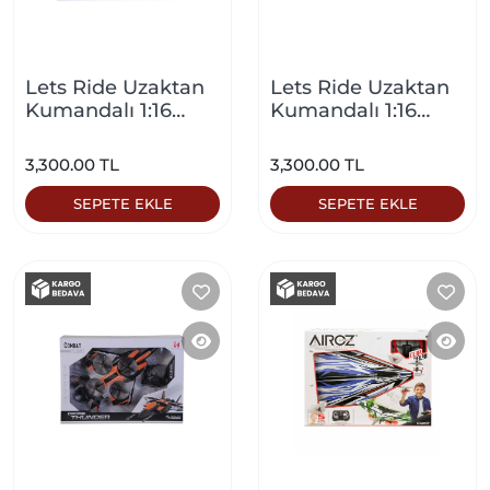
Lets Ride Uzaktan
Lets Ride Uzaktan
Kumandalı 1:16
Kumandalı 1:16
Renkli Araba Şarj
Renkli Araba Şarj
İstasyonlu Beyaz
İstasyonlu Mavi
3,300.00 TL
3,300.00 TL
SEPETE EKLE
SEPETE EKLE