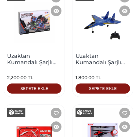
Uzaktan
Uzaktan
Kumandalı Şarjlı
Kumandalı Şarjlı
Pıoneer Köpük
Jet Uçak Orta Boy
Uçak Kırmızı
Mavi
2,200.00 TL
1,800.00 TL
SEPETE EKLE
SEPETE EKLE