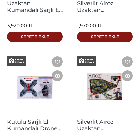
Uzaktan
Silverlit Airoz
Kumandalı Şarjlı El
Uzaktan
Kontrollü Uçak
Kumandalı Uçak
Drone Turuncu
Mavi
3,920.00 TL
1,970.00 TL
SEPETE EKLE
SEPETE EKLE
Kutulu Şarjlı El
Silverlit Airoz
Kumandalı Drone
Uzaktan
Kırmızı
Kumandalı Uçak