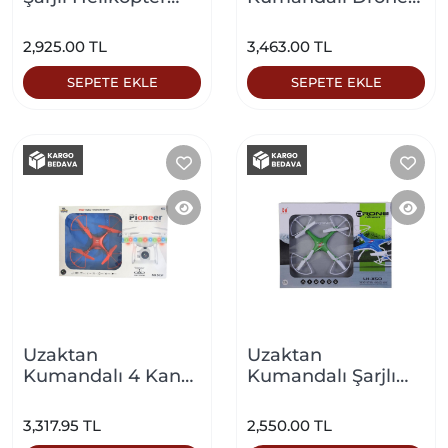
Mavi
Mavi
2,925.00 TL
3,463.00 TL
SEPETE EKLE
SEPETE EKLE
Uzaktan
Uzaktan
Kumandalı 4 Kanal
Kumandalı Şarjlı
Kameralı Pioneer
Büyük Drone Yeşil
Drone Kırmızı
3,317.95 TL
2,550.00 TL