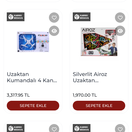
Uzaktan
Silverlit Airoz
Kumandalı 4 Kanal
Uzaktan
Kameralı Pioneer
Kumandalı Uçak
Drone Beyaz
Rengarenk
3,317.95 TL
1,970.00 TL
SEPETE EKLE
SEPETE EKLE