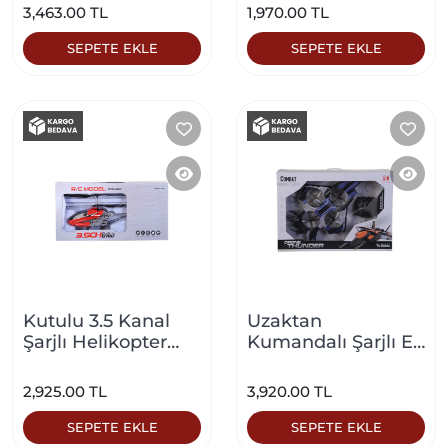
Yeşil
3,463.00 TL
1,970.00 TL
SEPETE EKLE
SEPETE EKLE
Kutulu 3.5 Kanal
Uzaktan
Şarjlı Helikopter
Kumandalı Şarjlı El
Kırmızı
Kontrollü Uçak
Drone Mavi
2,925.00 TL
3,920.00 TL
SEPETE EKLE
SEPETE EKLE