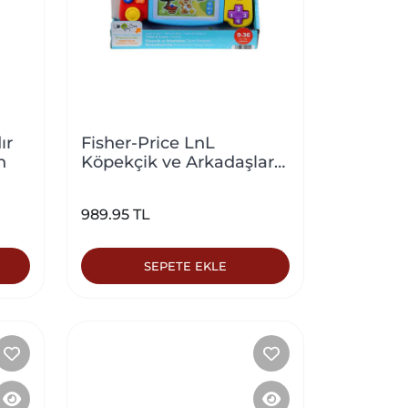
ır
Fisher-Price LnL
n
Köpekçik ve Arkadaşları
Oyun Konsolu
989.95 TL
SEPETE EKLE