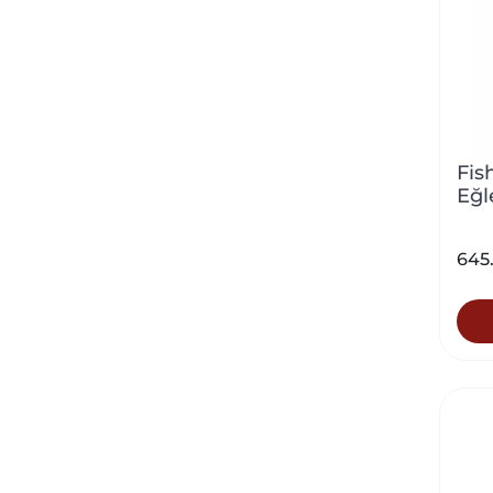
Fish
Eğl
645