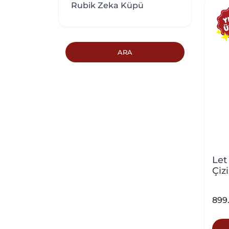
Rubik Zeka Küpü
ARA
Let
Çiz
899