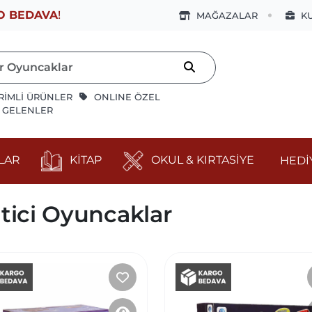
O BEDAVA
!
MAĞAZALAR
K
RİMLİ ÜRÜNLER
ONLINE ÖZEL
İ GELENLER
LAR
KİTAP
OKUL & KIRTASİYE
HEDİ
itici Oyuncaklar