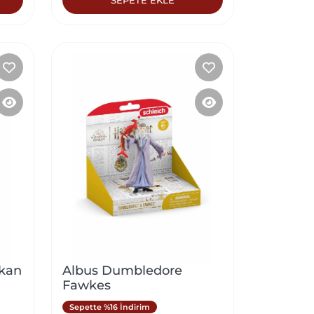
şkan
Albus Dumbledore
Fawkes
Sepette %16 İndirim