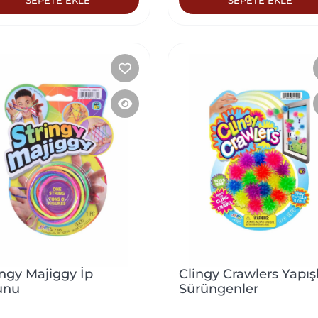
ingy Majiggy İp
Clingy Crawlers Yapı
unu
Sürüngenler