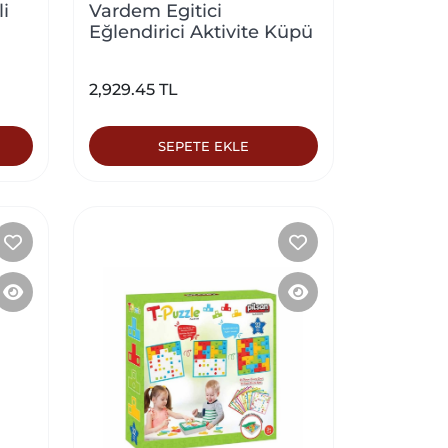
i
Vardem Egitici
Eğlendirici Aktivite Küpü
2,929.45 TL
SEPETE EKLE