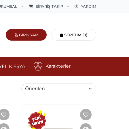
URUMSAL
SİPARİŞ TAKİP
YARDIM
GIRIŞ YAP
SEPETIM
(0)
Karakterler
YELİK EŞYA